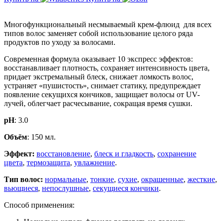
Многофункциональный несмываемый крем-флюид для всех
типов волос заменяет собой использование целого ряда
продуктов по уходу за волосами.
Современная формула оказывает 10 экспресс эффектов:
восстанавливает плотность, сохраняет интенсивность цвета,
придает экстремальный блеск, снижает ломкость волос,
устраняет «пушистость», снимает статику, предупреждает
появление секущихся кончиков, защищает волосы от UV-
лучей, облегчает расчесывание, сокращая время сушки.
pH
: 3.0
Объём
: 150 мл.
Эффект:
восстановление
,
блеск и гладкость
,
сохранение
цвета
,
термозащита
,
увлажнение
.
Тип волос:
нормальные
,
тонкие
,
сухие
,
окрашенные
,
жесткие
,
вьющиеся
,
непослушные
,
секущиеся кончики
.
Способ применения: