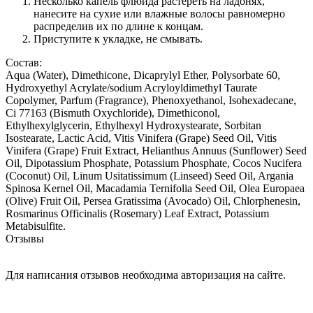
Несколько капель флюида растереть на ладонях,
нанесите на сухие или влажные волосы равномерно
распределив их по длине к концам.
Приступите к укладке, не смывать.
Состав:
Aqua (Water), Dimethicone, Dicaprylyl Ether, Polysorbate 60,
Hydroxyethyl Acrylate/sodium Acryloyldimethyl Taurate
Copolymer, Parfum (Fragrance), Phenoxyethanol, Isohexadecane,
Ci 77163 (Bismuth Oxychloride), Dimethiconol,
Ethylhexylglycerin, Ethylhexyl Hydroxystearate, Sorbitan
Isostearate, Lactic Acid, Vitis Vinifera (Grape) Seed Oil, Vitis
Vinifera (Grape) Fruit Extract, Helianthus Annuus (Sunflower) Seed
Oil, Dipotassium Phosphate, Potassium Phosphate, Cocos Nucifera
(Coconut) Oil, Linum Usitatissimum (Linseed) Seed Oil, Argania
Spinosa Kernel Oil, Macadamia Ternifolia Seed Oil, Olea Europaea
(Olive) Fruit Oil, Persea Gratissima (Avocado) Oil, Chlorphenesin,
Rosmarinus Officinalis (Rosemary) Leaf Extract, Potassium
Metabisulfite.
Отзывы
Для написания отзывов необходима авторизация на сайте.