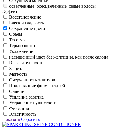
Секущиеся кончики
осветленные, обесцвеченные, седые волосы
Эффект
Восстановление
Блеск и гладкость
Сохранение цвета
Объем
Текстура
Термозащита
Увлажнение
насыщенный цвет без желтизны, как после салона
Выразительность
Защита
Мягкость
Очерченность завитков
Поддержание формы кудрей
Сияние
Усиление завитка
Устранение пушистости
Фиксация
Эластичность
Показать
Сбросить