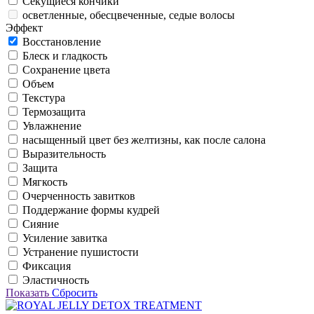
Секущиеся кончики
осветленные, обесцвеченные, седые волосы
Эффект
Восстановление
Блеск и гладкость
Сохранение цвета
Объем
Текстура
Термозащита
Увлажнение
насыщенный цвет без желтизны, как после салона
Выразительность
Защита
Мягкость
Очерченность завитков
Поддержание формы кудрей
Сияние
Усиление завитка
Устранение пушистости
Фиксация
Эластичность
Показать
Сбросить