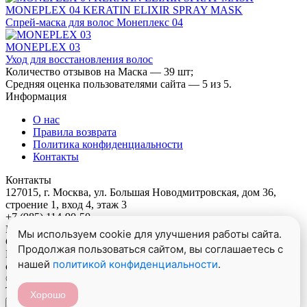
MONEPLEX 04 KERATIN ELIXIR SPRAY MASK
Спрей-маска для волос Монеплекс 04
MONEPLEX 03
Уход для восстановления волос
Количество отзывов на
Маска
—
39
шт;
Средняя оценка пользователями сайта —
5
из
5
.
Информация
О нас
Правила возврата
Политика конфиденциальности
Контакты
Контакты
127015, г. Москва, ул. Большая Новодмитровская, дом 36,
строение 1, вход 4, этаж 3
+7 (985) 114-90-50
Понедельник - Пятница 09:00-18:00
Мы используем cookie для улучшения работы сайта.
Следите за новостями
Продолжая пользоваться сайтом, вы соглашаетесь с
И будь в курсе наших новостей, акций и советов лучших
нашей
политикой конфиденциальности
.
стилистов.
© Mone Professional, 2026. Все права защищены.
Товар добавлен в корзину
Хорошо
×