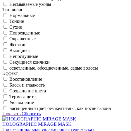
Несмываемые уходы
Тип волос
Нормальные
Тонкие
Сухие
Поврежденные
Окрашенные
Жесткие
Вьющиеся
Непослушные
Секущиеся кончики
осветленные, обесцвеченные, седые волосы
Эффект
Восстановление
Блеск и гладкость
Сохранение цвета
Термозащита
Увлажнение
насыщенный цвет без желтизны, как после салона
Показать
Сбросить
HOLOGRAPHIC MIRAGE MASK
Профессиональная увлажняющая гель-маска с