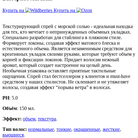
Купить на
Купить на
Текстурирующий спрей с морской солью - идеальная находка
для тех, кто мечтает о непринужденных объемных укладках.
Специально разработан для стайлинга в пляжном стиле.
Формирует локоны, создавая эффект матового блеска и
естественного объема. Является незаменимым средством для
креативных укладок своими руками, которые требуют объем у
корней и фиксации локонов. Придает волосам нежный
аромат, который создает настроение на целый день.
Необычная упаковка оставляет приятные тактильные
ощущения. Спрей стал бестселлером у клиентов и must-have
средством у наших стилистов. Не склеивает и не утяжеляет
волосы, создавая эффект “порыва ветра” в волосах.
PH
: 5.0
Объём
: 150 мл.
Эффект:
объем
,
текстура
.
Тип волос:
нормальные
,
тонкие
,
окрашенные
,
жесткие
,
вьющиеся
.