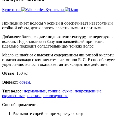
Купить на
Купить на
Приподнимает волосы у корней и обеспечивает невероятный
стойкий объем, делая волосы эластичными и плотными.
Добавляет блеск, создает подвижную текстуру, не перегружая
волосы. Подготавливает базу для дальнейшей причёски,
идеально подходит обладательницам тонких волос.
Масло каннабиса с высоким содержанием линолевой кислоты
и масло авокадо с комплексом витаминов Е, С, F способствует
укреплению волос и оказывает антиоксидантное действие.
Объём
: 150 мл.
Эффект:
объем
.
Тип волос:
нормальные
,
тонкие
,
сухие
,
поврежденные
,
окрашенные
,
жесткие
,
непослушные
.
Способ применения:
Распылите спрей на прикорневую зону.