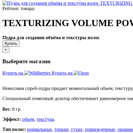
Рейтинг товара:
TEXTURIZING VOLUME P
Пудра для создания объёма и текстуры волос
Купить
×
Выберите магазин
Купить на
Купить на
Невесомая спрей-пудра придает моментальный объем, текстур
Специальный помповый дозатор обеспечивает равномерное на
Вес
: 8 гр.
Эффект:
объем
,
текстура
.
Тип волос:
нормальные
,
тонкие
,
сухие
,
поврежденные
,
окраше