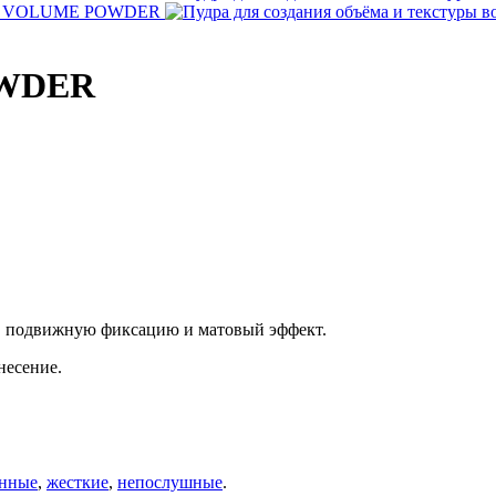
OWDER
у, подвижную фиксацию и матовый эффект.
несение.
нные
,
жесткие
,
непослушные
.